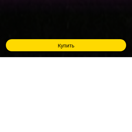
Купить
Музыкальное лото Fat Stand Up - это комбо
из разрывных шуток и азарта, где ты живёшь
в каждом треке!
Ведущий- профессиональный комик создает
настроение и разогревает зал мощными
панчами, из колонок звучат яркие и
знакомые до боли хиты, песен, слова
которых все помнят наизусть еще с детства.
Эйфория, ностальгия, синергия и