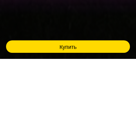
Купить
Музыкальное лото Fat Stand Up - это комбо
из разрывных шуток и азарта, где ты живёшь
в каждом треке!
Ведущий- профессиональный комик создает
настроение и разогревает зал мощными
панчами, из колонок звучат яркие и
знакомые до боли хиты, песен, слова
которых все помнят наизусть еще с детства.
Эйфория, ностальгия, синергия и