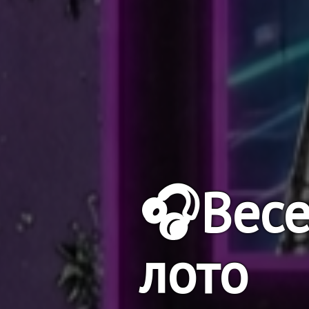
🎧Весе
лото