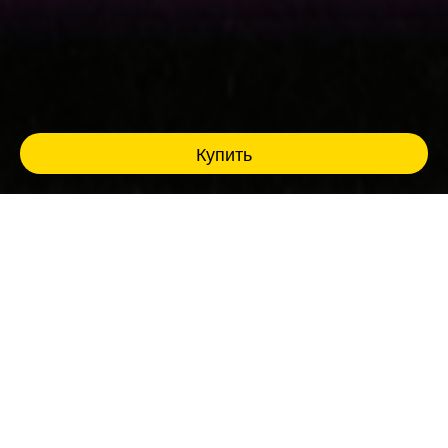
Купить
Музыкальное лото Fat Stand Up - это комбо
из разрывных шуток и азарта, где ты живёшь
в каждом треке!
Ведущий- профессиональный комик создает
настроение и разогревает зал мощными
панчами, из колонок звучат яркие и
знакомые до боли хиты, песен, слова
которых все помнят наизусть еще с детства.
Эйфория, ностальгия, синергия и