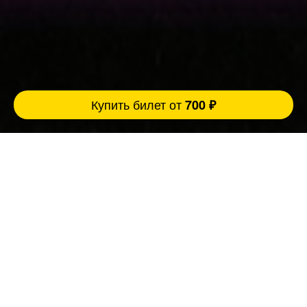
Купить билет от
700 ₽
Музыкальное лото Fat Stand Up - это комбо
из разрывных шуток и азарта, где ты живёшь
в каждом треке!
Ведущий- профессиональный комик создает
настроение и разогревает зал мощными
панчами, из колонок звучат яркие и
знакомые до боли хиты, песен, слова
которых все помнят наизусть еще с детства.
Эйфория, ностальгия, синергия и