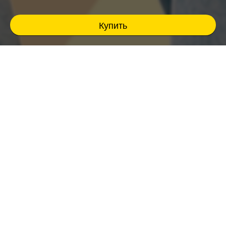
Купить
Музыкальное БИНГО от Fat Stand Up - это
комбо из разрывных шуток и азарта, где ты
живёшь в каждом треке!
Ведущий- профессиональный комик создает
настроение и разогревает зал мощными
панчами, из колонок звучат яркие и
знакомые до боли хиты, песен, слова
которых все помнят наизусть еще с детства.
Эйфория, ностальгия, синергия и
музыкальный экстаз…ты быстро
вычеркиваешь заданную пеню в бланке,
вокруг - полный зал подпевающих
единомышленников!