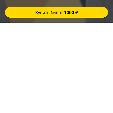
Купить билет
1000 ₽
Музыкальное БИНГО от Fat Stand Up - это
комбо из разрывных шуток и азарта, где ты
живёшь в каждом треке!
Ведущий- профессиональный комик создает
настроение и разогревает зал мощными
панчами, из колонок звучат яркие и
знакомые до боли хиты, песен, слова
которых все помнят наизусть еще с детства.
Эйфория, ностальгия, синергия и
музыкальный экстаз…ты быстро
вычеркиваешь заданную пеню в бланке,
вокруг - полный зал подпевающих
единомышленников!