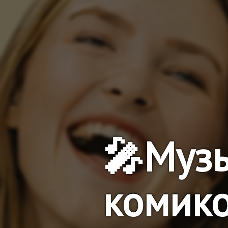
🎤Муз
комик