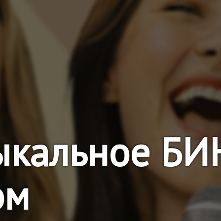
ыкальное БИ
ом