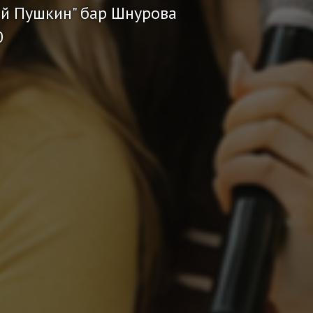
ий Пушкин" бар Шнурова
0