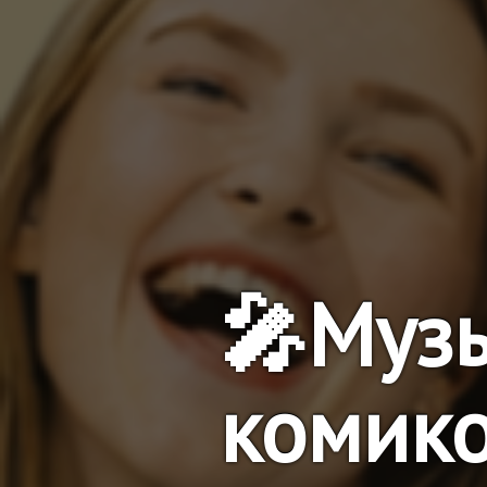
🎤Муз
комик