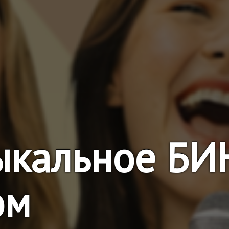
ыкальное БИ
ом