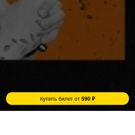
Купить билет от
590 ₽
Взрослые люди, взрослые темы, взрослый
юмор. Стендап 30+ для тех, кто прожил
слишком много, чтобы оставаться