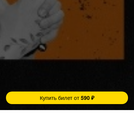
Купить билет от
590 ₽
Взрослые люди, взрослые темы, взрослый
юмор. Стендап 30+ для тех, кто прожил
слишком много, чтобы оставаться