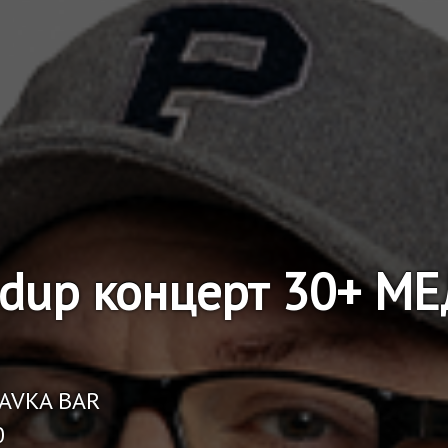
ndup концерт 30+ 
RAVKA BAR
0