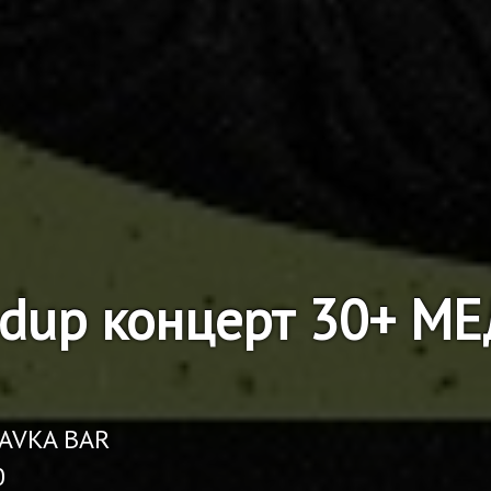
ndup концерт 30+ 
RAVKA BAR
0