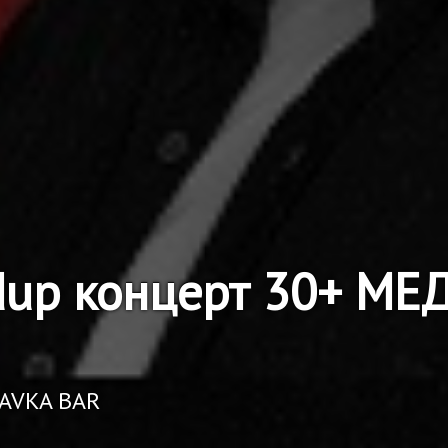
ndup концерт 30+ М
RAVKA BAR