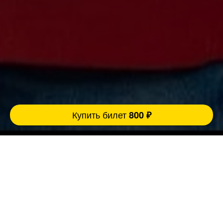
Купить билет
800 ₽
Ровно 3 причины прийти концерт:
FatStandUp:
1. Мы занимаемся организацией концертов
уже более 10 лет и подбираем самых
эпатажных и талантливых комиков,
настоящих монстров юмора помощью