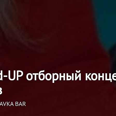
d-UP отборный конц
в
RAVKA BAR