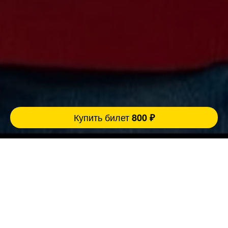
Купить билет
800 ₽
Ровно 3 причины прийти концерт:
FatStandUp:
1. Мы занимаемся организацией концертов
уже более 10 лет и подбираем самых
эпатажных и талантливых комиков,
настоящих монстров юмора помощью