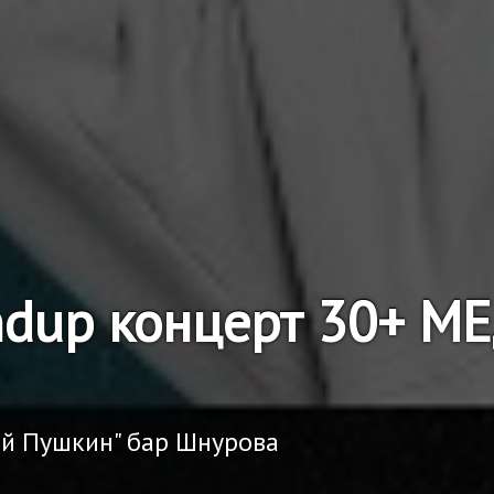
ndup концерт 30+ 
ий Пушкин" бар Шнурова