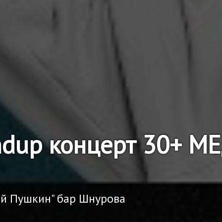
ndup концерт 30+ 
ий Пушкин" бар Шнурова