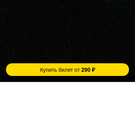
Купить билет от
290 ₽
Ровно 3 причины прийти концерт:
FatStandUp:
1. Мы занимаемся организацией концертов
уже более 10 лет и подбираем самых
эпатажных и талантливых комиков,
настоящих монстров юмора помощью