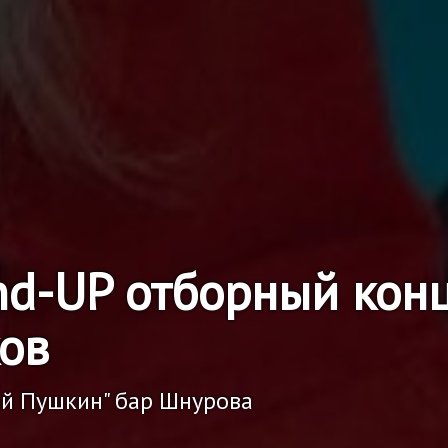
nd-UP отборный кон
ов
ий Пушкин" бар Шнурова