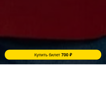
Купить билет
700 ₽
Ровно 3 причины прийти концерт:
FatStandUp:
1. Мы занимаемся организацией концертов
уже более 10 лет и подбираем самых
эпатажных и талантливых комиков,
настоящих монстров юмора помощью