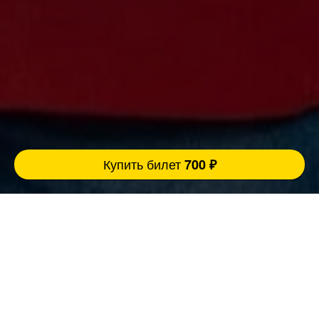
Купить билет
700 ₽
Ровно 3 причины прийти концерт:
FatStandUp:
1. Мы занимаемся организацией концертов
уже более 10 лет и подбираем самых
эпатажных и талантливых комиков,
настоящих монстров юмора помощью