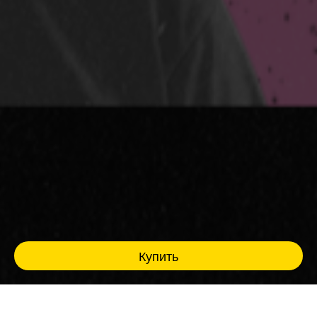
Купить
Взрослые люди, взрослые темы, взрослый
юмор. Стендап 30+ для тех, кто прожил