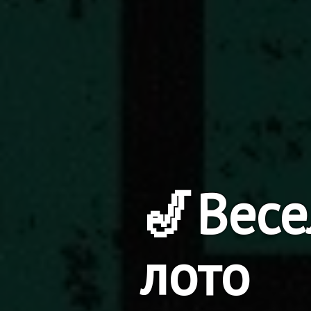
🎷Весе
лото