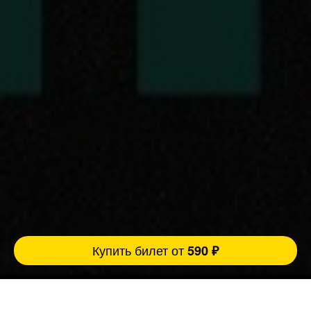
Купить билет от
590 ₽
Музыкальное лото Fat Stand Up - это комбо
из разрывных шуток и азарта, где ты живёшь