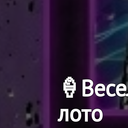
🍦Весе
лото