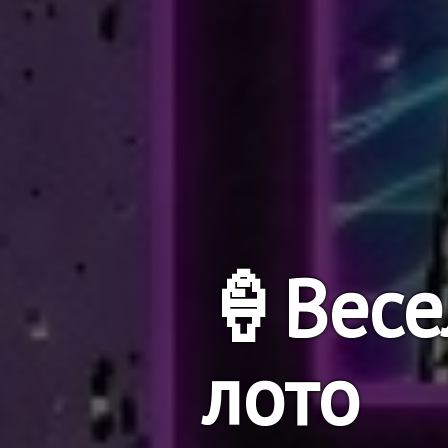
🍦Весе
лото