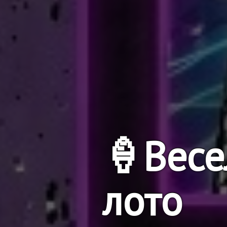
🍦Весе
лото