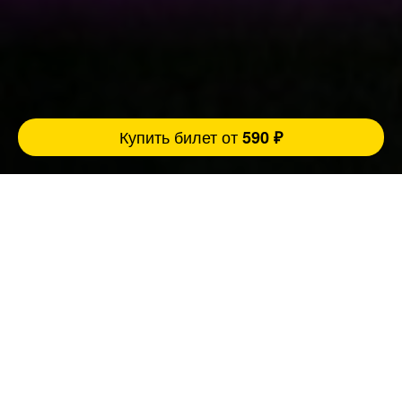
Купить билет от
590 ₽
Музыкальное лото Fat Stand Up - это комбо
из разрывных шуток и азарта, где ты живёшь
в каждом треке!
Ведущий- профессиональный комик создает
настроение и разогревает зал мощными
панчами, из колонок звучат яркие и
знакомые до боли хиты, песен, слова
которых все помнят наизусть еще с детства.
Эйфория, ностальгия, синергия и