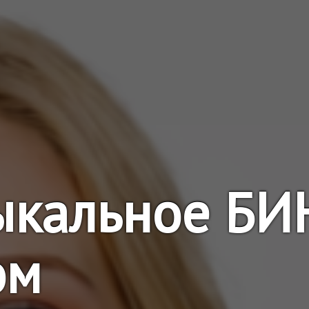
ыкальное БИ
ом