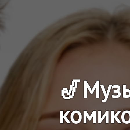
🎷Муз
комик