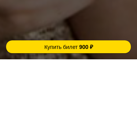
Купить билет
900 ₽
Музыкальное БИНГО со стендап комиком и
живым вокалом - это новый универсальный
мультиформат, который подходит
абсолютно каждому, ведь он объединил в
себе сразу три развлекательных жанра (квиз,
стендап концерт и караоке)
Ведущий- это топовый и очень смешной
комик-импровизатор, который держит
градуса мероприятия, взаимодействует с
залом и отбивает треки шутками, создавая