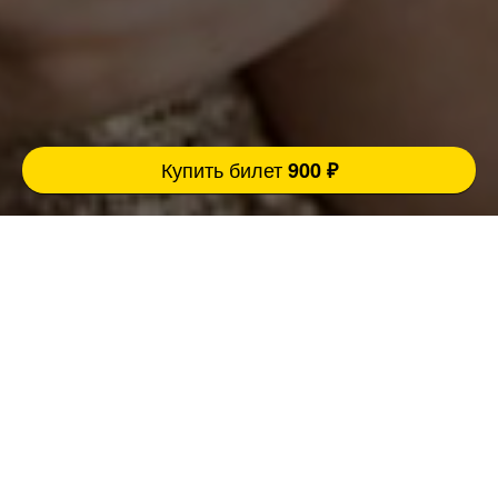
Купить билет
900 ₽
Музыкальное БИНГО со стендап комиком и
живым вокалом - это новый универсальный
мультиформат, который подходит
абсолютно каждому, ведь он объединил в
себе сразу три развлекательных жанра (квиз,
стендап концерт и караоке)
Ведущий- это топовый и очень смешной
комик-импровизатор, который держит
градуса мероприятия, взаимодействует с
залом и отбивает треки шутками, создавая