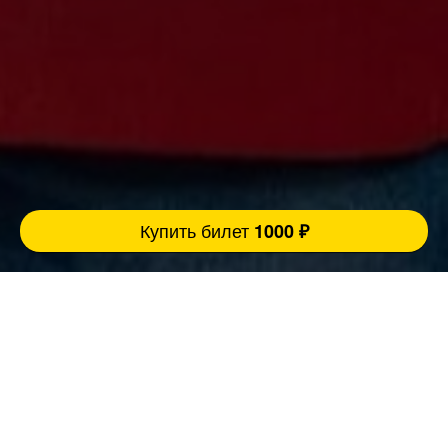
Купить билет
1000 ₽
Ровно 3 причины прийти концерт:
FatStandUp:
1. Мы занимаемся организацией концертов
уже более 10 лет и подбираем самых
эпатажных и талантливых комиков,
настоящих монстров юмора помощью