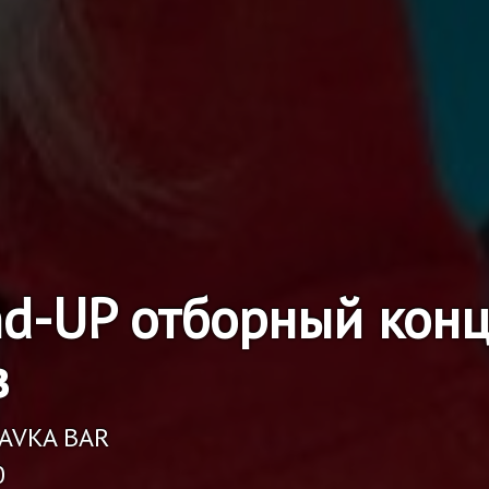
nd-UP отборный конц
в
RAVKA BAR
0