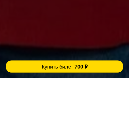
Купить билет
700 ₽
Ровно 3 причины прийти концерт:
FatStandUp:
1. Мы занимаемся организацией концертов
уже более 10 лет и подбираем самых
эпатажных и талантливых комиков,
настоящих монстров юмора помощью