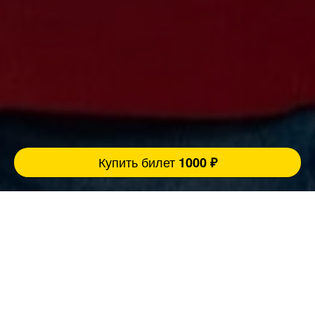
Купить билет
1000 ₽
Ровно 3 причины прийти концерт:
FatStandUp:
1. Мы занимаемся организацией концертов
уже более 10 лет и подбираем самых
эпатажных и талантливых комиков,
настоящих монстров юмора помощью