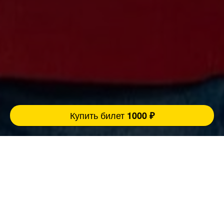
Купить билет
1000 ₽
Ровно 3 причины прийти концерт:
FatStandUp:
1. Мы занимаемся организацией концертов
уже более 10 лет и подбираем самых
эпатажных и талантливых комиков,
настоящих монстров юмора помощью