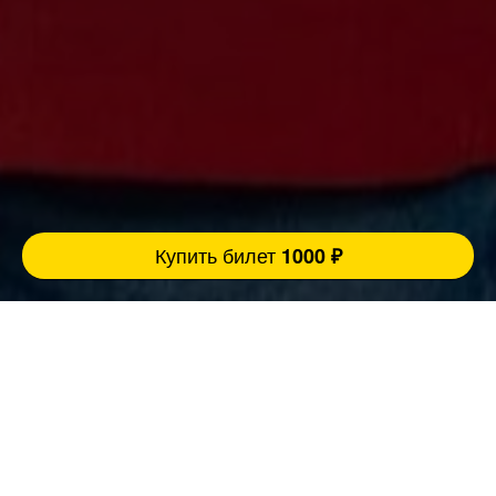
Купить билет
1000 ₽
Ровно 3 причины прийти концерт:
FatStandUp:
1. Мы занимаемся организацией концертов
уже более 10 лет и подбираем самых
эпатажных и талантливых комиков,
настоящих монстров юмора помощью