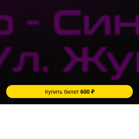
Купить билет
600 ₽
Ровно 3 причины прийти на наш концерт:
1. Легендарный бар Сергей Шнурова, который
имеет свой определённый и неповторимый