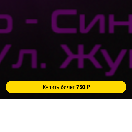
Купить билет
750 ₽
Ровно 3 причины прийти на наш концерт:
1. Легендарный бар Сергей Шнурова, который
имеет свой определённый и неповторимый