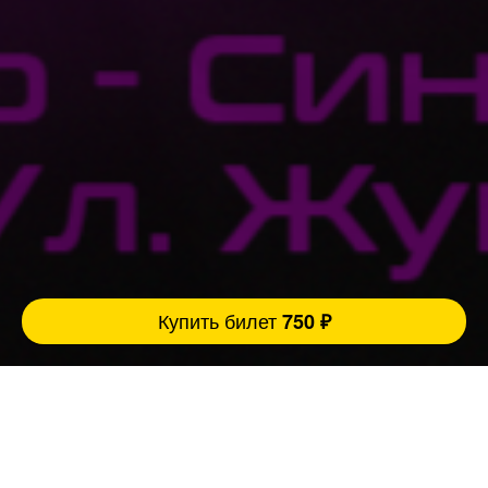
Купить билет
750 ₽
Ровно 3 причины прийти на наш концерт:
1. Легендарный бар Сергей Шнурова, который
имеет свой определённый и неповторимый