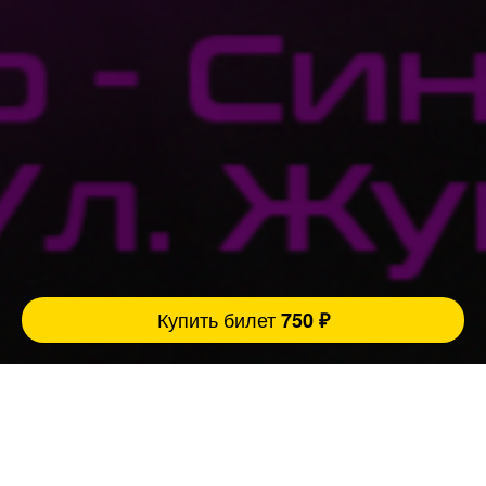
Купить билет
750 ₽
Ровно 3 причины прийти на наш концерт:
1. Легендарный бар Сергей Шнурова, который
имеет свой определённый и неповторимый