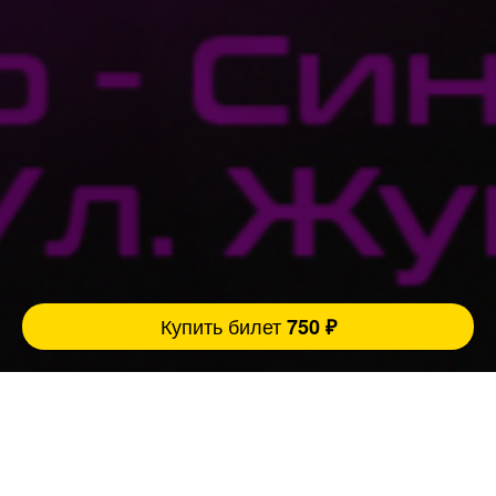
Купить билет
750 ₽
Ровно 3 причины прийти на наш концерт:
1. Легендарный бар Сергей Шнурова, который
имеет свой определённый и неповторимый