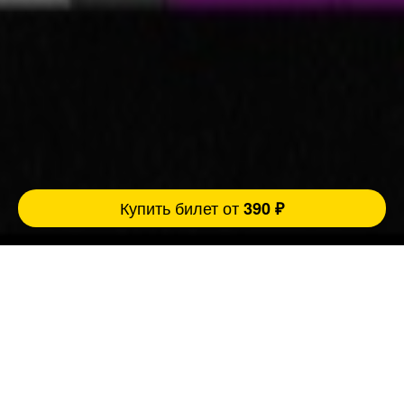
Купить билет от
390 ₽
Ровно 3 причины прийти концерт:
FatStandUp:
1. Мы занимаемся организацией концертов
уже более 10 лет и подбираем самых
эпатажных и талантливых комиков,
настоящих монстров юмора помощью