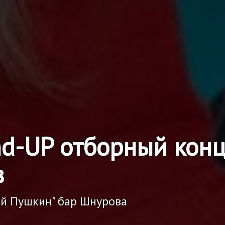
nd-UP отборный конц
в
ий Пушкин" бар Шнурова