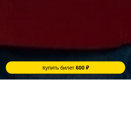
Купить билет
600 ₽
Ровно 3 причины прийти концерт:
FatStandUp:
1. Мы занимаемся организацией концертов
уже более 10 лет и подбираем самых
эпатажных и талантливых комиков,
настоящих монстров юмора помощью