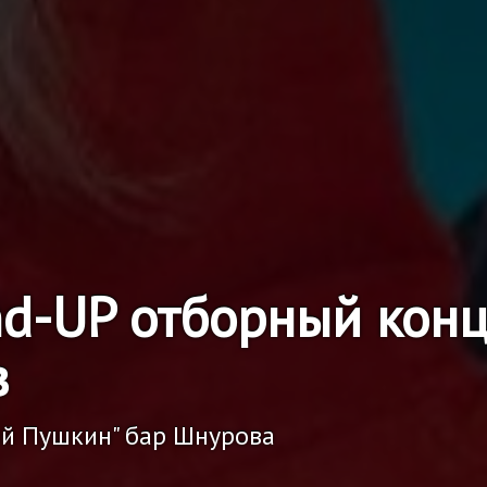
nd-UP отборный конц
в
ий Пушкин" бар Шнурова