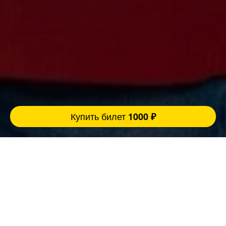
Купить билет
1000 ₽
Ровно 3 причины прийти концерт:
FatStandUp:
1. Мы занимаемся организацией концертов
уже более 10 лет и подбираем самых
эпатажных и талантливых комиков,
настоящих монстров юмора помощью