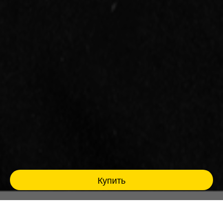
Купить
Взрослые люди, взрослые темы, взрослый
юмор. Стендап 30+ для тех, кто прожил